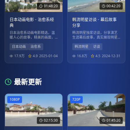
01:48:20
00:42:20
日本动画电影 - 治愈系经
韩流明星访谈 - 幕后故事
典
分享
日本治愈系动画电影精选，温
韩流明星独家访谈，分享演艺
暖人心的故事，精美的画面，
生涯幕后故事，真实展现明星
带给您心灵的慰藉。
生活点滴。
日本动画
治愈系
韩流明星
访谈
17.9万
4.9
2025-01-04
16.8万
4.5
2024-12-31
最新更新
1080P
720P
02:15:30
01:45:20