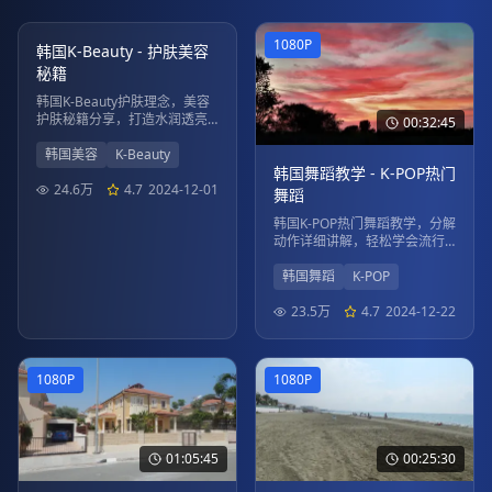
00:42:15
1080P
1080P
韩国K-Beauty - 护肤美容
秘籍
韩国K-Beauty护肤理念，美容
护肤秘籍分享，打造水润透亮
00:32:45
肌肤。
韩国美容
K-Beauty
韩国舞蹈教学 - K-POP热门
24.6万
4.7
2024-12-01
舞蹈
韩国K-POP热门舞蹈教学，分解
动作详细讲解，轻松学会流行
舞蹈。
韩国舞蹈
K-POP
23.5万
4.7
2024-12-22
1080P
1080P
01:05:45
00:25:30