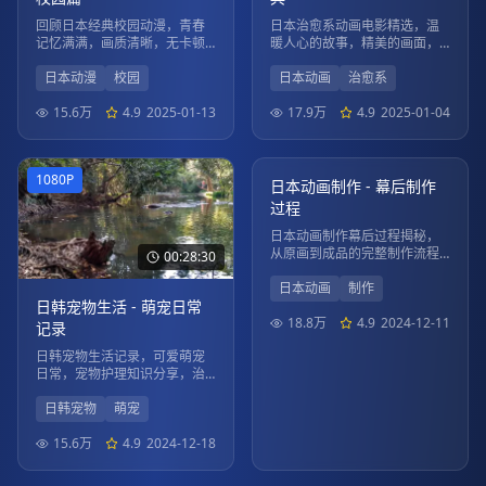
回顾日本经典校园动漫，青春
日本治愈系动画电影精选，温
记忆满满，画质清晰，无卡顿
暖人心的故事，精美的画面，
观看体验。
带给您心灵的慰藉。
日本动漫
校园
日本动画
治愈系
15.6万
4.9
2025-01-13
17.9万
4.9
2025-01-04
02:15:45
1080P
4K
日本动画制作 - 幕后制作
过程
日本动画制作幕后过程揭秘，
从原画到成品的完整制作流程
00:28:30
展示。
日本动画
制作
日韩宠物生活 - 萌宠日常
18.8万
4.9
2024-12-11
记录
日韩宠物生活记录，可爱萌宠
日常，宠物护理知识分享，治
愈系内容。
日韩宠物
萌宠
15.6万
4.9
2024-12-18
01:52:15
01:45:40