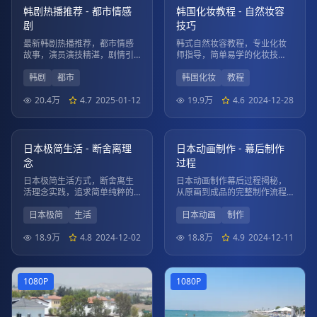
韩剧热播推荐 - 都市情感
韩国化妆教程 - 自然妆容
剧
技巧
最新韩剧热播推荐，都市情感
韩式自然妆容教程，专业化妆
故事，演员演技精湛，剧情引
师指导，简单易学的化妆技
人入胜。
巧，打造清新自然美。
韩剧
都市
韩国化妆
教程
20.4万
4.7
2025-01-12
19.9万
4.6
2024-12-28
01:22:20
02:15:45
1080P
4K
日本极简生活 - 断舍离理
日本动画制作 - 幕后制作
念
过程
日本极简生活方式，断舍离生
日本动画制作幕后过程揭秘，
活理念实践，追求简单纯粹的
从原画到成品的完整制作流程
生活品质。
展示。
日本极简
生活
日本动画
制作
18.9万
4.8
2024-12-02
18.8万
4.9
2024-12-11
1080P
1080P