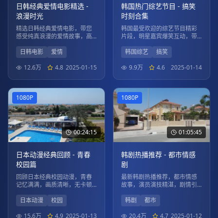
日韩经典爱情电影精选 -
韩国热门综艺节目 - 搞笑
浪漫时光
时刻合集
精选日韩经典爱情电影，带您
韩国最受欢迎的综艺节目精彩
感受纯真浪漫的爱情故事，高
片段，明星嘉宾爆笑互动，带
清画质，流畅播放。
给您欢乐时光。
日韩电影
爱情
韩国综艺
搞笑
12.6万
4.8
2025-01-15
9.9万
4.6
2025-01-14
1080P
1080P
00:24:15
01:05:45
日本动漫经典回顾 - 青春
韩剧热播推荐 - 都市情感
校园篇
剧
回顾日本经典校园动漫，青春
最新韩剧热播推荐，都市情感
记忆满满，画质清晰，无卡顿
故事，演员演技精湛，剧情引
观看体验。
人入胜。
日本动漫
校园
韩剧
都市
15.6万
4.9
2025-01-13
20.4万
4.7
2025-01-12