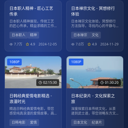
1080P
1080P
日本职人精神 - 匠心工艺
日本禅宗文化 - 冥想修行
传承
体验
日本职人精神展现，传统工艺
日本禅宗文化体验，冥想修行
的匠心传承，精益求精的工作
方法指导，寻找内心的平静与
态度。
智慧。
日本职人
精神
日本禅宗
文化
7.7万
4.9
2024-12-05
7.0万
4.9
2024-11-29
1080P
1080P
02:15:30
01:30:20
日韩经典爱情电影精选 -
日本纪录片 - 文化探索之
浪漫时光
旅
精选日韩经典爱情电影，带您
深度探索日本传统文化，从茶
感受纯真浪漫的爱情故事，高
道到武士道，带您领略东方文
清画质，流畅播放。
化的魅力。
日韩电影
爱情
日本文化
纪录片