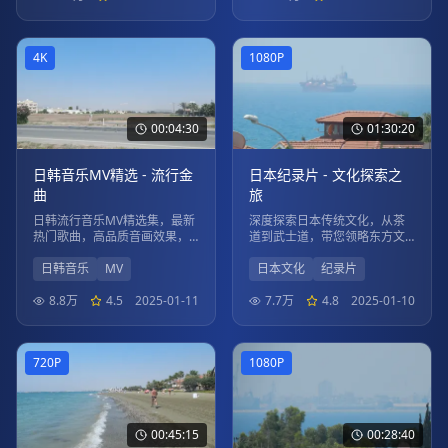
4K
1080P
00:04:30
01:30:20
日韩音乐MV精选 - 流行金
日本纪录片 - 文化探索之
曲
旅
日韩流行音乐MV精选集，最新
深度探索日本传统文化，从茶
热门歌曲，高品质音画效果，
道到武士道，带您领略东方文
享受视听盛宴。
化的魅力。
日韩音乐
MV
日本文化
纪录片
8.8万
4.5
2025-01-11
7.7万
4.8
2025-01-10
720P
1080P
00:45:15
00:28:40